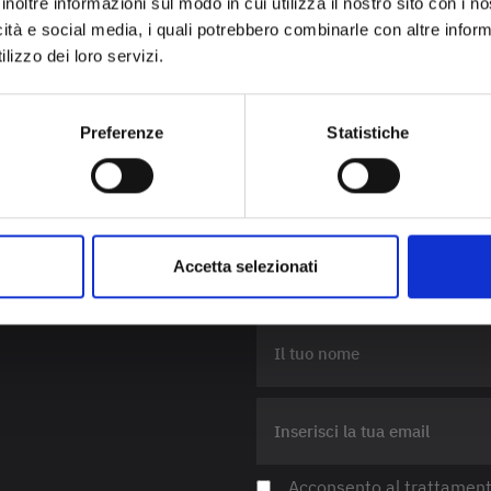
inoltre informazioni sul modo in cui utilizza il nostro sito con i 
icità e social media, i quali potrebbero combinarle con altre inform
lizzo dei loro servizi.
Preferenze
Statistiche
Iscriviti alla n
newsletter
per con
Accetta selezionati
novità
Acconsento al trattamento