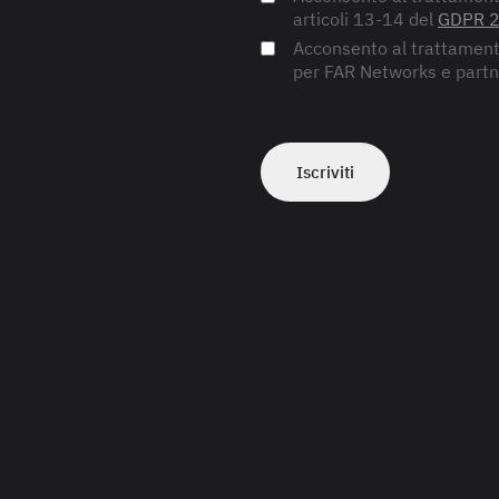
articoli 13-14 del
GDPR 
Acconsento al trattamento
per FAR Networks e partn
Iscriviti