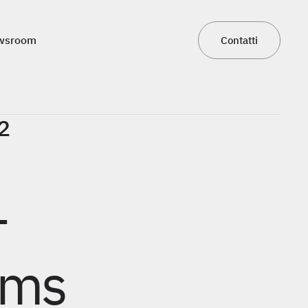
wsroom
Contatti
wsroom
Contatti
2
–
oms