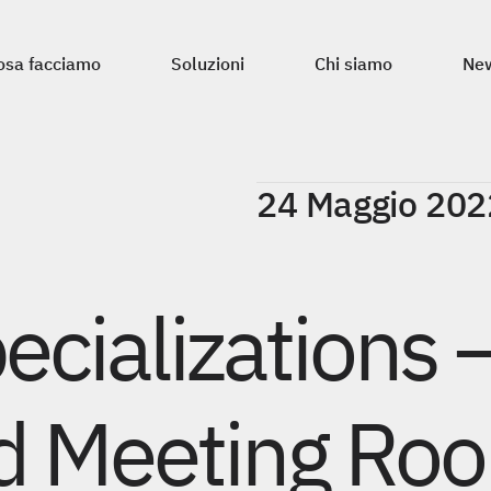
osa facciamo
Soluzioni
Chi siamo
Ne
osa facciamo
Soluzioni
Chi siamo
Ne
24 Maggio 202
cializations 
d Meeting Ro