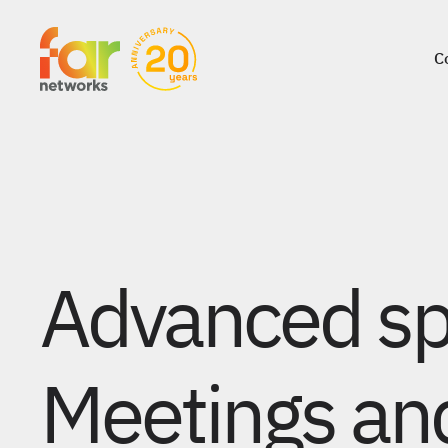
C
C
Advanced spe
Meetings an