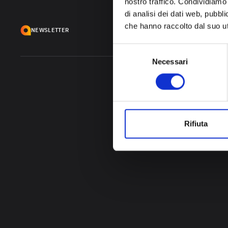
nostro traffico. Condividiamo 
di analisi dei dati web, pubbl
che hanno raccolto dal suo uti
NEWSLETTER
Selezione
Necessari
del
consenso
Rifiuta