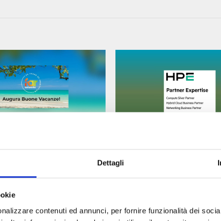
24 LUGLIO
rks augura Buone
FAR Networks ottiene la
Dettagli
certificazione HPE Partne
ookie
nalizzare contenuti ed annunci, per fornire funzionalità dei socia