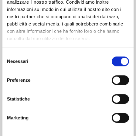
Soluzioni premium dal design ricercato per il
analizzare il nostro traffico. Condividiamo inoltre
massimo delle prestazioni e della portabilità.
informazioni sul modo in cui utilizza il nostro sito con i
nostri partner che si occupano di analisi dei dati web,
pubblicità e social media, i quali potrebbero combinarle
con altre informazioni che ha fornito loro o che hanno
GLI ELEMENTI DELL'OFFERTA
raccolto dal suo utilizzo dei loro servizi.
Selezione
Soluzione integrata
Necessari
del
per ogni esigenza
consenso
Preferenze
Statistiche
01
Marketing
Monitoraggio stato della
macchina