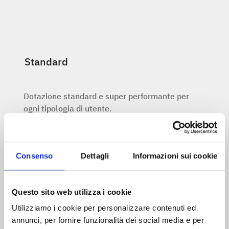
Standard
Dotazione standard e super performante per
ogni tipologia di utente.
Professional
Consenso
Dettagli
Informazioni sui cookie
Hardware avanzato per personale tecnico che
Questo sito web utilizza i cookie
Elite
ha bisogno di prestazioni elevate.
Utilizziamo i cookie per personalizzare contenuti ed
annunci, per fornire funzionalità dei social media e per