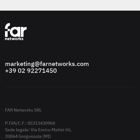
marketing@farnetworks.com
+39 02 92271450
FAR Networks SRL
P.IVA/C.F.: 05313430968
Sede legale: Via Enrico Mattei 65,
20064 Gorgonzola (MI)