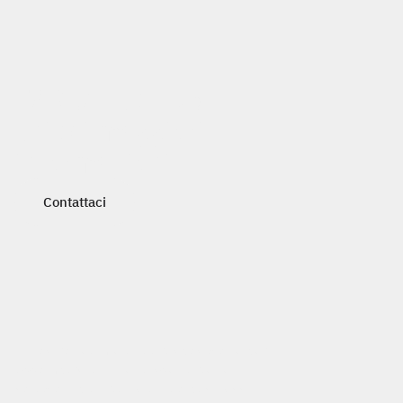
FAR Office Hub
chiedi maggiori
informazioni
Contattaci
Contattaci
Il nostro team è a tua disposizione per
accompagnarti nella scelta delle
soluzioni più adatte al tuo business