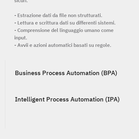
sicuri.
- Estrazione dati da file non strutturati.
- Lettura e scrittura dati su differenti sistemi.
- Comprensione del linguaggio umano come
input.
- Avvii e azioni automatici basati su regole.
Business Process Automation (BPA)
Ottimizzare i processi per migliorare l’efficienza
Intelligent Process Automation (IPA)
operativa, coinvolgendo diverse divisioni
aziendali e
unificando i sistemi front-end e back-end.
La IPA combina l’automazione tradizionale con
intelligenza artificiale e machine learning per
- Assegnazione di attività ai diversi stakeholder.
automatizzare sia compiti ripetitivi sia attività
- Efficientamento della gestione dei diversi step