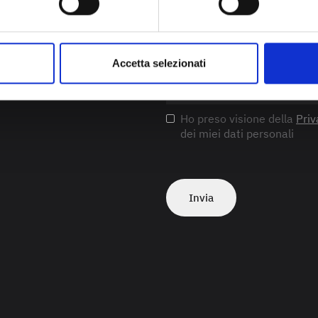
Accetta selezionati
Ho preso visione della
Priv
dei miei dati personali