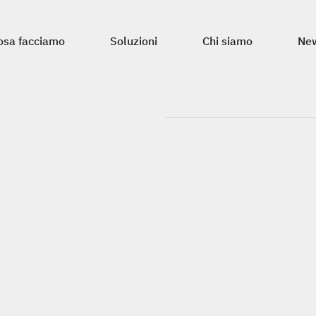
osa facciamo
Soluzioni
Chi siamo
Ne
osa facciamo
Soluzioni
Chi siamo
Ne