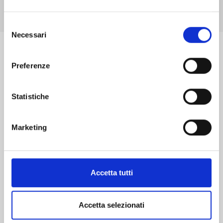
Selezione
Necessari
del
consenso
EVENTI
Preferenze
Statistiche
Continua a scoprire
il mondo FAR Networks
Marketing
Accetta tutti
15 OTTOBRE
Accetta selezionati
OT Security: proteggere la